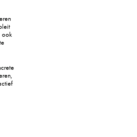
keren
leit
” ook
te
ncrete
eren,
ctief