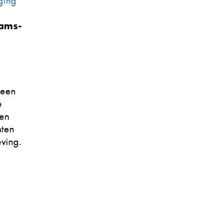
ging
d
aams-
 een
e
den
hten
ving.