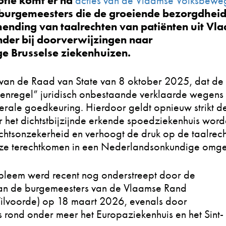
otie komt er na
acties van de Vlaamse Volksbewe
burgemeesters die de groeiende bezorgdhei
ending van taalrechten van patiënten uit Vl
onder bij doorverwijzingen naar
 Brusselse ziekenhuizen.
t van de Raad van State van 8 oktober 2025, dat de
nregel” juridisch onbestaande verklaarde wegens
erale goedkeuring. Hierdoor geldt opnieuw strikt d
r het dichtstbijzijnde erkende spoedziekenhuis wor
 rechtsonzekerheid en verhoogt de druk op de taalrec
 ze terechtkomen in een Nederlandsonkundige omge
obleem werd recent nog onderstreept door de
an de burgemeesters van de Vlaamse Rand
ilvoorde) op 18 maart 2026, evenals door
 rond onder meer het Europaziekenhuis en het Sint-