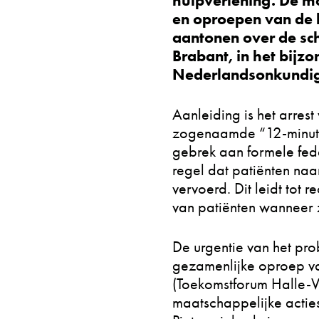
hulpverlening. De m
en oproepen van de 
aantonen over de sch
Brabant, in het bijz
Nederlandsonkundige
Aanleiding is het arres
zogenaamde “12-minute
gebrek aan formele fed
regel dat patiënten naa
vervoerd. Dit leidt tot
van patiënten wanneer
De urgentie van het pr
gezamenlijke oproep v
(Toekomstforum Halle-V
maatschappelijke acties