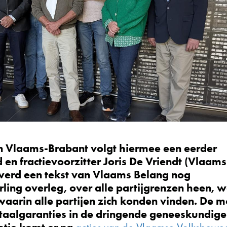
n Vlaams-Brabant volgt hiermee een eerder
id en fractievoorzitter Joris De Vriendt (Vlaams
 werd een tekst van Vlaams Belang nog
ing overleg, over alle partijgrenzen heen, 
waarin alle partijen zich konden vinden. De m
e taalgaranties in de dringende geneeskundige