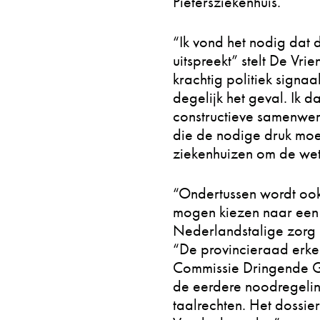
Pietersziekenhuis.
“Ik vond het nodig dat 
uitspreekt” stelt De Vr
krachtig politiek signa
degelijk het geval. Ik 
constructieve samenwerk
die de nodige druk moe
ziekenhuizen om de wett
“Ondertussen wordt ook
mogen kiezen naar een 
Nederlandstalige zorg 
“De provincieraad erke
Commissie Dringende G
de eerdere noodregeling
taalrechten. Het dossier