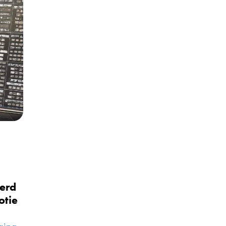
werd
otie