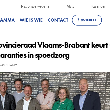
Nationale website
VBtv
Kalender
RAMMA
WIE IS WIE
CONTACT
WINKEL
rovincieraad Vlaams-Brabant keur
aranties in spoedzorg
AAMS BELANG