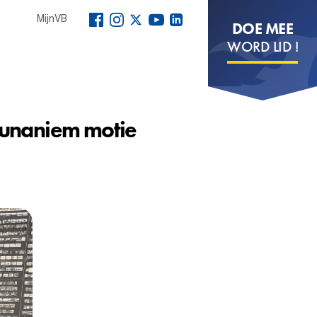
MijnVB
DOE MEE
WORD LID !
t unaniem motie