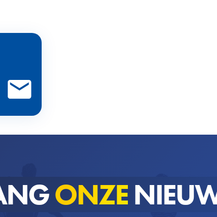
ANG
ONZE
NIEUW