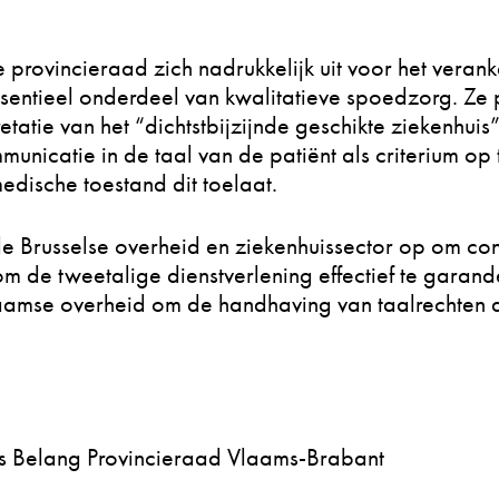
 provincieraad zich nadrukkelijk uit voor het veran
ssentieel onderdeel van kwalitatieve spoedzorg. Ze p
etatie van het “dichtstbijzijnde geschikte ziekenhuis
unicatie in de taal van de patiënt als criterium op 
dische toestand dit toelaat.
 de Brusselse overheid en ziekenhuissector op om co
 de tweetalige dienstverlening effectief te garand
laamse overheid om de handhaving van taalrechten a
ms Belang Provincieraad Vlaams-Brabant